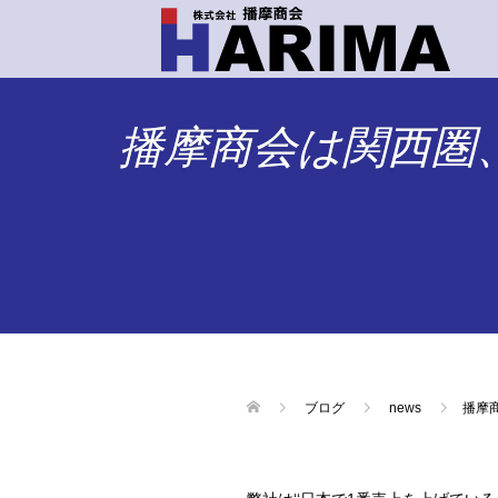
播摩商会は関西圏
ブログ
news
播摩