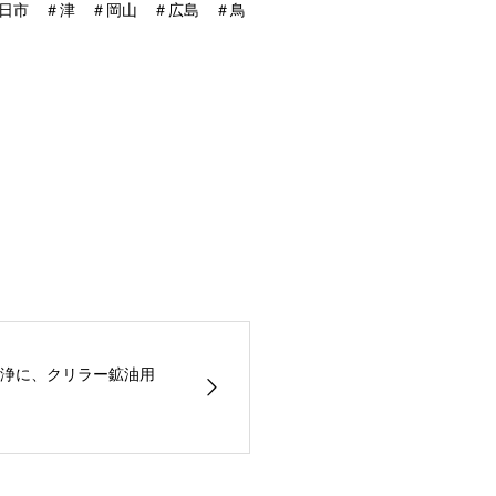
日市 ＃津 ＃岡山 ＃広島 ＃鳥
洗浄に、クリラー鉱油用