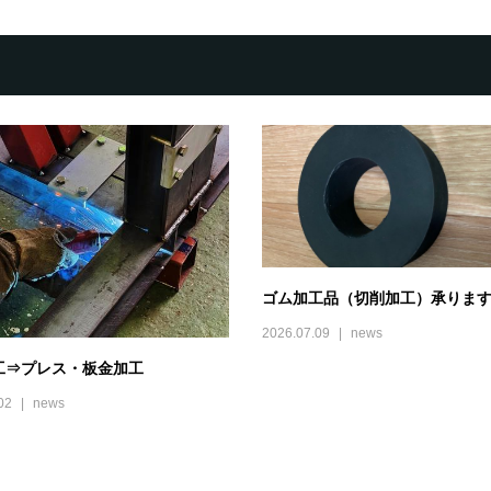
ゴム加工品（切削加工）承りま
2026.07.09
news
工⇒プレス・板金加工
02
news