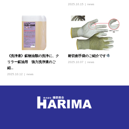
2025.10.15
news
《洗浄液》鉱物油類の洗浄に、ク
耐切創手袋のご紹介です
リラー鉱油用 強力洗浄液のご
2025.10.07
news
紹...
2025.10.12
news