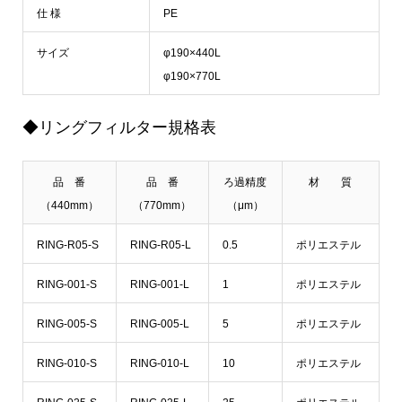
仕 様
PE
サイズ
φ190×440L
φ190×770L
◆リングフィルター規格表
品 番
品 番
ろ過精度
材 質
（440mm）
（770mm）
（μm）
RING-R05-S
RING-R05-L
0.5
ポリエステル
RING-001-S
RING-001-L
1
ポリエステル
RING-005-S
RING-005-L
5
ポリエステル
RING-010-S
RING-010-L
10
ポリエステル