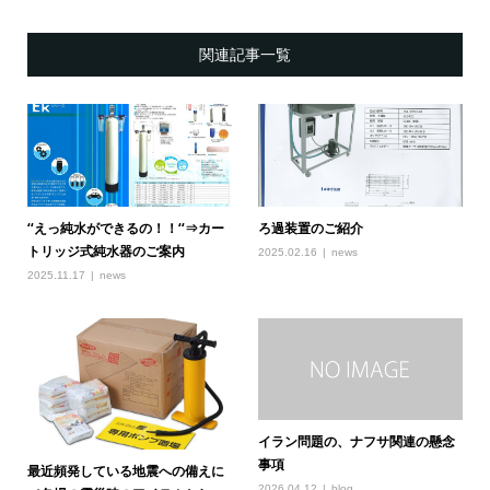
関連記事一覧
‘‘えっ純水ができるの！！‘‘⇒カー
ろ過装置のご紹介
トリッジ式純水器のご案内
2025.02.16
news
2025.11.17
news
イラン問題の、ナフサ関連の懸念
事項
最近頻発している地震への備えに
2026.04.12
blog